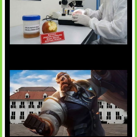
AI Ciptakan Virus Buatan Pertama