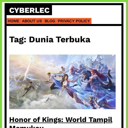
Skip
CYBERLEC
to
content
HOME
ABOUT US
BLOG
PRIVACY POLICY
Tag:
Dunia Terbuka
Honor of Kings: World Tampil