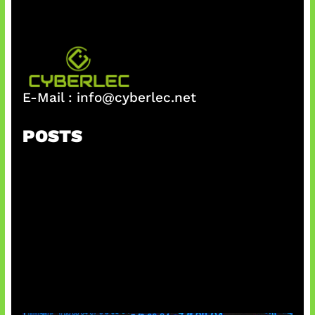
E-Mail :
info@cyberlec.net
POSTS