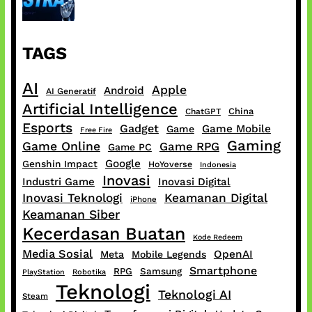
TAGS
AI
Apple
Android
AI Generatif
Artificial Intelligence
China
ChatGPT
Esports
Gadget
Game Mobile
Game
Free Fire
Gaming
Game Online
Game RPG
Game PC
Google
Genshin Impact
HoYoverse
Indonesia
Inovasi
Industri Game
Inovasi Digital
Inovasi Teknologi
Keamanan Digital
iPhone
Keamanan Siber
Kecerdasan Buatan
Kode Redeem
Media Sosial
OpenAI
Meta
Mobile Legends
Smartphone
RPG
Samsung
PlayStation
Robotika
Teknologi
Teknologi AI
Steam