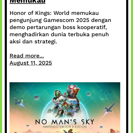
Memukau
Honor of Kings: World memukau
pengunjung Gamescom 2025 dengan
demo pertarungan boss kooperatif,
menghadirkan dunia terbuka penuh
aksi dan strategi.
Read more...
August 11, 2025