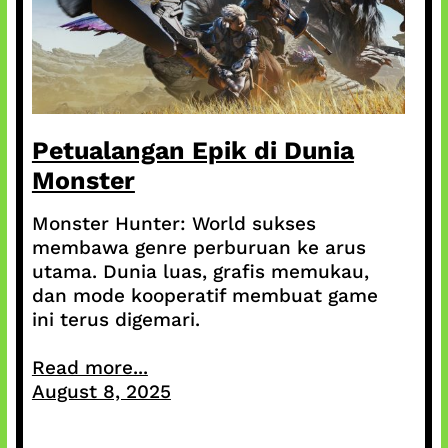
Petualangan Epik di Dunia
Monster
Monster Hunter: World sukses
membawa genre perburuan ke arus
utama. Dunia luas, grafis memukau,
dan mode kooperatif membuat game
ini terus digemari.
Read more...
August 8, 2025