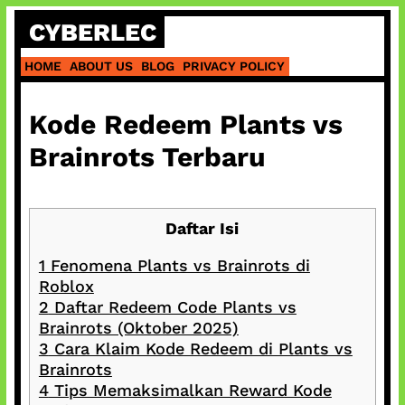
Skip
CYBERLEC
to
content
HOME
ABOUT US
BLOG
PRIVACY POLICY
Kode Redeem Plants vs
Brainrots Terbaru
Daftar Isi
1
Fenomena Plants vs Brainrots di
Roblox
2
Daftar Redeem Code Plants vs
Brainrots (Oktober 2025)
3
Cara Klaim Kode Redeem di Plants vs
Brainrots
4
Tips Memaksimalkan Reward Kode