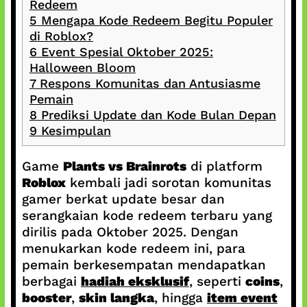
Redeem
5
Mengapa Kode Redeem Begitu Populer
di Roblox?
6
Event Spesial Oktober 2025:
Halloween Bloom
7
Respons Komunitas dan Antusiasme
Pemain
8
Prediksi Update dan Kode Bulan Depan
9
Kesimpulan
Game
Plants vs Brainrots
di platform
Roblox
kembali jadi sorotan komunitas
gamer berkat update besar dan
serangkaian kode redeem terbaru yang
dirilis pada Oktober 2025. Dengan
menukarkan kode redeem ini, para
pemain berkesempatan mendapatkan
berbagai
hadiah eksklusif
, seperti
coins
,
booster
,
skin langka
, hingga
item event