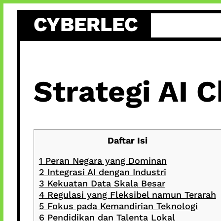
Skip
CYBERLEC
to
content
Strategi AI 
Daftar Isi
1
Peran Negara yang Dominan
2
Integrasi AI dengan Industri
3
Kekuatan Data Skala Besar
4
Regulasi yang Fleksibel namun Terarah
5
Fokus pada Kemandirian Teknologi
6
Pendidikan dan Talenta Lokal