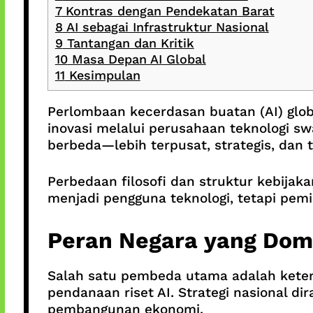
7
Kontras dengan Pendekatan Barat
8
AI sebagai Infrastruktur Nasional
9
Tantangan dan Kritik
10
Masa Depan AI Global
11
Kesimpulan
Perlombaan kecerdasan buatan (AI) globa
inovasi melalui perusahaan teknologi s
berbeda—lebih terpusat, strategis, dan 
Perbedaan filosofi dan struktur kebijak
menjadi pengguna teknologi, tetapi pe
Peran Negara yang Dom
Salah satu pembeda utama adalah keter
pendanaan riset AI. Strategi nasional di
pembangunan ekonomi.