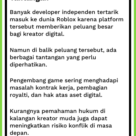
Banyak developer independen tertarik
masuk ke dunia Roblox karena platform
tersebut memberikan peluang besar
bagi kreator digital.
Namun di balik peluang tersebut, ada
berbagai tantangan yang perlu
diperhatikan.
Pengembang game sering menghadapi
masalah kontrak kerja, pembagian
royalti, dan hak atas aset digital.
Kurangnya pemahaman hukum di
kalangan kreator muda juga dapat
meningkatkan risiko konflik di masa
depan.