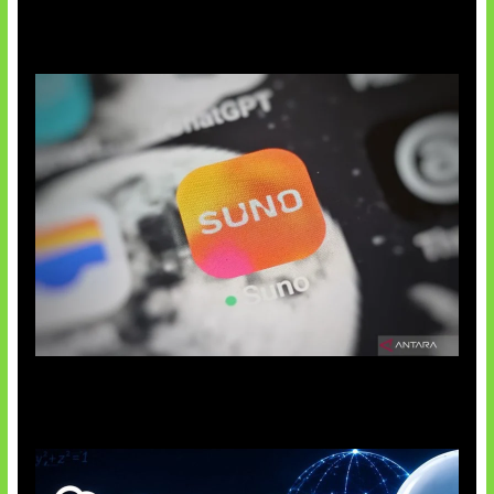
Suno Perkuat Label Musik AI