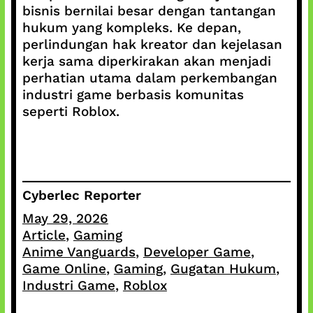
bisnis bernilai besar dengan tantangan
hukum yang kompleks. Ke depan,
perlindungan hak kreator dan kejelasan
kerja sama diperkirakan akan menjadi
perhatian utama dalam perkembangan
industri game berbasis komunitas
seperti Roblox.
Cyberlec Reporter
May 29, 2026
Article
, 
Gaming
Anime Vanguards
, 
Developer Game
, 
Game Online
, 
Gaming
, 
Gugatan Hukum
, 
Industri Game
, 
Roblox