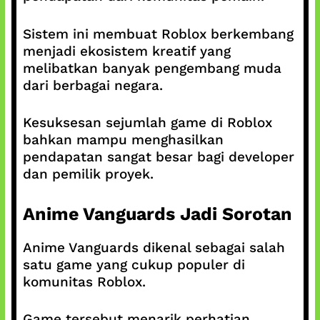
Sistem ini membuat Roblox berkembang
menjadi ekosistem kreatif yang
melibatkan banyak pengembang muda
dari berbagai negara.
Kesuksesan sejumlah game di Roblox
bahkan mampu menghasilkan
pendapatan sangat besar bagi developer
dan pemilik proyek.
Anime Vanguards Jadi Sorotan
Anime Vanguards dikenal sebagai salah
satu game yang cukup populer di
komunitas Roblox.
Game tersebut menarik perhatian