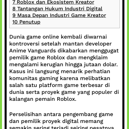
7
Roblox dan Ekosistem Kreator
8
Tantangan Hukum Industri Digital
9
Masa Depan Industri Game Kreator
10
Penutup
Dunia game online kembali diwarnai
kontroversi setelah mantan developer
Anime Vanguards dikabarkan menggugat
pemilik game Roblox dan mengklaim
mengalami kerugian hingga jutaan dolar.
Kasus ini langsung menarik perhatian
komunitas gaming karena melibatkan
salah satu platform game terbesar di
dunia serta proyek game yang populer di
kalangan pemain Roblox.
Perselisihan antara pengembang game
dan pemilik proyek digital memang
semakin sering terjadi seiring pesatnya