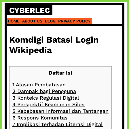
Skip
CYBERLEC
to
content
HOME
ABOUT US
BLOG
PRIVACY POLICY
Komdigi Batasi Login
Wikipedia
Daftar Isi
1
Alasan Pembatasan
2
Dampak bagi Pengguna
3
Konteks Regulasi Digital
4
Perspektif Keamanan Siber
5
Kebebasan Informasi dan Tantangan
6
Respons Komunitas
7
Implikasi terhadap Literasi Digital