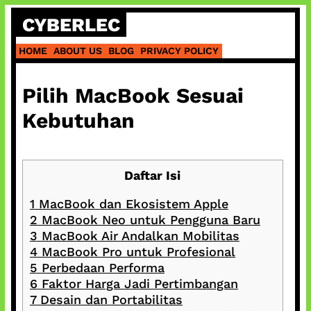
Skip
CYBERLEC
to
content
HOME
ABOUT US
BLOG
PRIVACY POLICY
Pilih MacBook Sesuai
Kebutuhan
Daftar Isi
1
MacBook dan Ekosistem Apple
2
MacBook Neo untuk Pengguna Baru
3
MacBook Air Andalkan Mobilitas
4
MacBook Pro untuk Profesional
5
Perbedaan Performa
6
Faktor Harga Jadi Pertimbangan
7
Desain dan Portabilitas