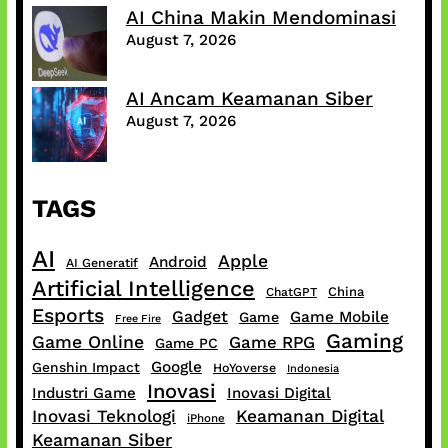
AI China Makin Mendominasi
August 7, 2026
AI Ancam Keamanan Siber
August 7, 2026
TAGS
AI
Apple
Android
AI Generatif
Artificial Intelligence
China
ChatGPT
Esports
Gadget
Game Mobile
Game
Free Fire
Gaming
Game Online
Game RPG
Game PC
Google
Genshin Impact
HoYoverse
Indonesia
Inovasi
Industri Game
Inovasi Digital
Inovasi Teknologi
Keamanan Digital
iPhone
Keamanan Siber