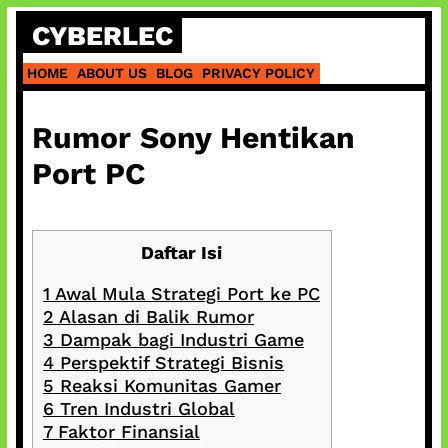
Skip
CYBERLEC
to
content
HOME
ABOUT US
BLOG
PRIVACY POLICY
Rumor Sony Hentikan
Port PC
Daftar Isi
1
Awal Mula Strategi Port ke PC
2
Alasan di Balik Rumor
3
Dampak bagi Industri Game
4
Perspektif Strategi Bisnis
5
Reaksi Komunitas Gamer
6
Tren Industri Global
7
Faktor Finansial