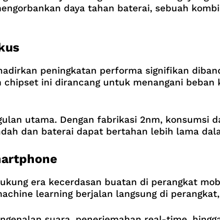
engorbankan daya tahan baterai, sebuah kombin
okus
dirkan peningkatan performa signifikan diban
 chipset ini dirancang untuk menangani beban ke
nggulan utama. Dengan fabrikasi 2nm, konsumsi d
ndah dan baterai dapat bertahan lebih lama da
martphone
kung era kecerdasan buatan di perangkat mobil
achine learning berjalan langsung di perangkat
pengenalan suara, penerjemahan real-time, hingga