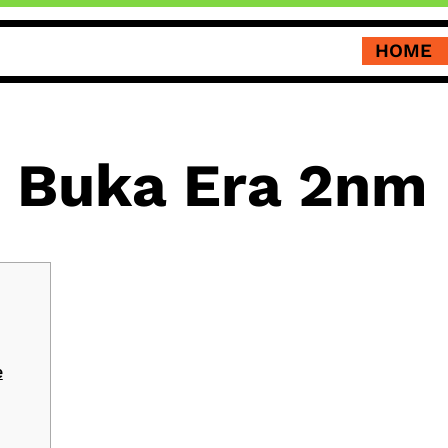
HOME
 Buka Era 2nm
e