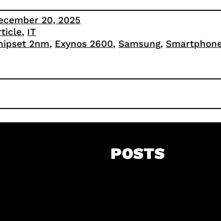
ecember 20, 2025
rticle
, 
IT
hipset 2nm
, 
Exynos 2600
, 
Samsung
, 
Smartphone
POSTS