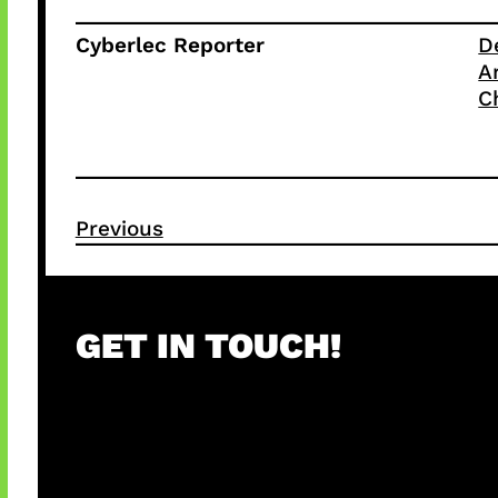
Cyberlec Reporter
D
A
C
Previous
GET IN TOUCH!