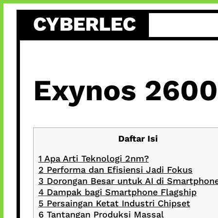
Skip
CYBERLEC
to
content
Exynos 2600
Daftar Isi
1
Apa Arti Teknologi 2nm?
2
Performa dan Efisiensi Jadi Fokus
3
Dorongan Besar untuk AI di Smartphon
4
Dampak bagi Smartphone Flagship
5
Persaingan Ketat Industri Chipset
6
Tantangan Produksi Massal