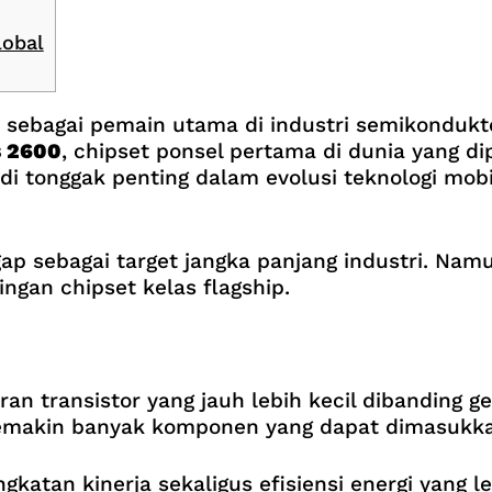
lobal
ebagai pemain utama di industri semikonduktor
 2600
, chipset ponsel pertama di dunia yang d
adi tonggak penting dalam evolusi teknologi mob
p sebagai target jangka panjang industri. Nam
ngan chipset kelas flagship.
n transistor yang jauh lebih kecil dibanding g
 semakin banyak komponen yang dapat dimasukka
ingkatan kinerja sekaligus efisiensi energi yan