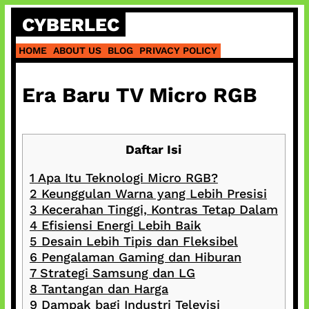
Skip
CYBERLEC
to
content
HOME
ABOUT US
BLOG
PRIVACY POLICY
Era Baru TV Micro RGB
Daftar Isi
1
Apa Itu Teknologi Micro RGB?
2
Keunggulan Warna yang Lebih Presisi
3
Kecerahan Tinggi, Kontras Tetap Dalam
4
Efisiensi Energi Lebih Baik
5
Desain Lebih Tipis dan Fleksibel
6
Pengalaman Gaming dan Hiburan
7
Strategi Samsung dan LG
8
Tantangan dan Harga
9
Dampak bagi Industri Televisi