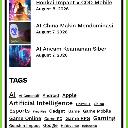
Honkai Impact x COD Mobile
August 8, 2026
AI China Makin Mendominasi
August 7, 2026
AI Ancam Keamanan Siber
August 7, 2026
TAGS
AI
Apple
Android
AI Generatif
Artificial Intelligence
China
ChatGPT
Esports
Gadget
Game Mobile
Game
Free Fire
Gaming
Game Online
Game RPG
Game PC
Google
Genshin Impact
HoYoverse
Indonesia