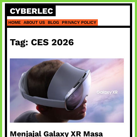
Skip
CYBERLEC
to
content
HOME
ABOUT US
BLOG
PRIVACY POLICY
Tag:
CES 2026
Menjajal Galaxy XR Masa