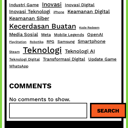
Inovasi
Industri Game
Inovasi Digital
Inovasi Teknologi
Keamanan Digital
iPhone
Keamanan Siber
Kecerdasan Buatan
Kode Redeem
Media Sosial
OpenAI
Meta
Mobile Legends
Smartphone
RPG
Samsung
PlayStation
Robotika
Teknologi
Teknologi AI
Steam
Transformasi Digital
Update Game
Teknologi Digital
WhatsApp
COMMENTS
No comments to show.
S
SEARCH
e
a
r