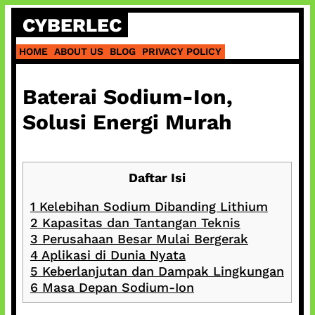
Skip
CYBERLEC
to
content
HOME
ABOUT US
BLOG
PRIVACY POLICY
Baterai Sodium-Ion,
Solusi Energi Murah
Daftar Isi
1
Kelebihan Sodium Dibanding Lithium
2
Kapasitas dan Tantangan Teknis
3
Perusahaan Besar Mulai Bergerak
4
Aplikasi di Dunia Nyata
5
Keberlanjutan dan Dampak Lingkungan
6
Masa Depan Sodium-Ion