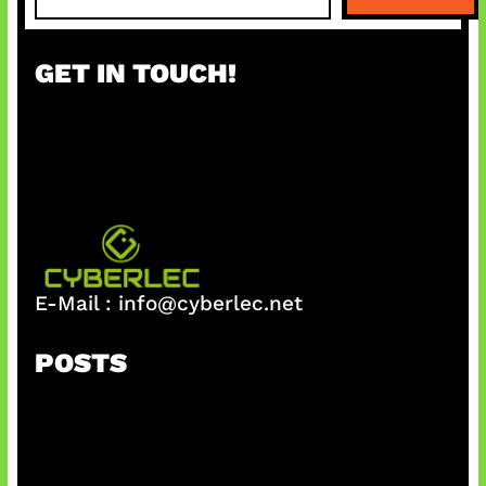
a
r
GET IN TOUCH!
c
h
E-Mail :
info@cyberlec.net
POSTS