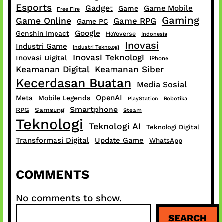
Esports
Gadget
Game Mobile
Game
Free Fire
Gaming
Game Online
Game RPG
Game PC
Google
Genshin Impact
HoYoverse
Indonesia
Inovasi
Industri Game
Industri Teknologi
Inovasi Teknologi
Inovasi Digital
iPhone
Keamanan Digital
Keamanan Siber
Kecerdasan Buatan
Media Sosial
OpenAI
Meta
Mobile Legends
PlayStation
Robotika
Smartphone
RPG
Samsung
Steam
Teknologi
Teknologi AI
Teknologi Digital
Transformasi Digital
Update Game
WhatsApp
COMMENTS
No comments to show.
S
SEARCH
e