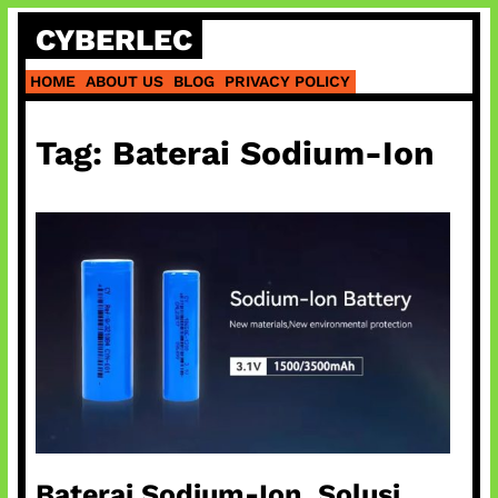
Skip
CYBERLEC
to
content
HOME
ABOUT US
BLOG
PRIVACY POLICY
Tag:
Baterai Sodium-Ion
Baterai Sodium-Ion, Solusi