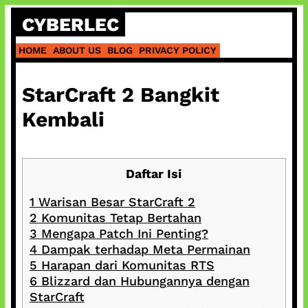
Skip
CYBERLEC
to
content
HOME
ABOUT US
BLOG
PRIVACY POLICY
StarCraft 2 Bangkit
Kembali
Daftar Isi
1
Warisan Besar StarCraft 2
2
Komunitas Tetap Bertahan
3
Mengapa Patch Ini Penting?
4
Dampak terhadap Meta Permainan
5
Harapan dari Komunitas RTS
6
Blizzard dan Hubungannya dengan
StarCraft