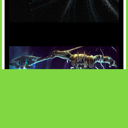
AI Meta Ikut Disorot
Patch Baru Ubah Botlane