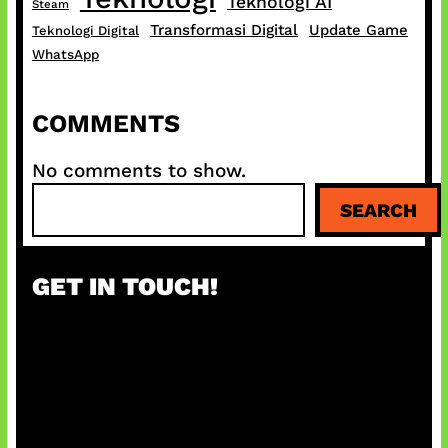
Teknologi AI
Steam
Transformasi Digital
Update Game
Teknologi Digital
WhatsApp
COMMENTS
No comments to show.
S
SEARCH
e
a
r
GET IN TOUCH!
c
h