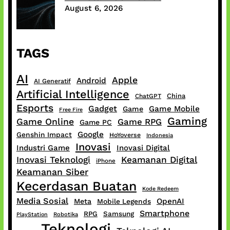
August 6, 2026
TAGS
AI
Apple
Android
AI Generatif
Artificial Intelligence
China
ChatGPT
Esports
Gadget
Game Mobile
Game
Free Fire
Gaming
Game Online
Game RPG
Game PC
Google
Genshin Impact
HoYoverse
Indonesia
Inovasi
Industri Game
Inovasi Digital
Inovasi Teknologi
Keamanan Digital
iPhone
Keamanan Siber
Kecerdasan Buatan
Kode Redeem
Media Sosial
OpenAI
Meta
Mobile Legends
Smartphone
RPG
Samsung
PlayStation
Robotika
Teknologi