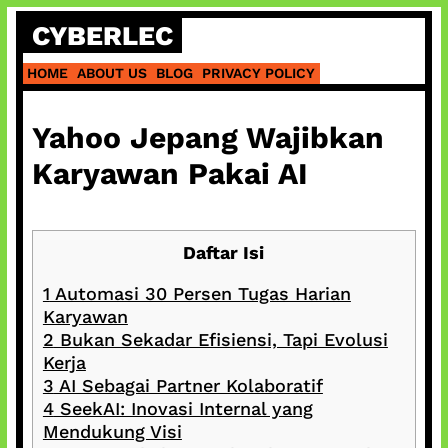
Skip
CYBERLEC
to
content
HOME
ABOUT US
BLOG
PRIVACY POLICY
Yahoo Jepang Wajibkan
Karyawan Pakai AI
Daftar Isi
1
Automasi 30 Persen Tugas Harian
Karyawan
2
Bukan Sekadar Efisiensi, Tapi Evolusi
Kerja
3
AI Sebagai Partner Kolaboratif
4
SeekAI: Inovasi Internal yang
Mendukung Visi