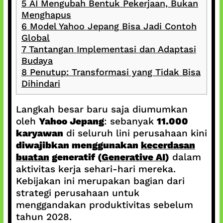
5
AI Mengubah Bentuk Pekerjaan, Bukan
Menghapus
6
Model Yahoo Jepang Bisa Jadi Contoh
Global
7
Tantangan Implementasi dan Adaptasi
Budaya
8
Penutup: Transformasi yang Tidak Bisa
Dihindari
Langkah besar baru saja diumumkan
oleh
Yahoo Jepang
: sebanyak
11.000
karyawan
di seluruh lini perusahaan kini
diwajibkan menggunakan
kecerdasan
buatan
generatif (
Generative AI
)
dalam
aktivitas kerja sehari-hari mereka.
Kebijakan ini merupakan bagian dari
strategi perusahaan untuk
menggandakan produktivitas sebelum
tahun 2028.