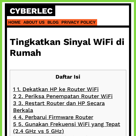
Skip
CYBERLEC
to
content
HOME
ABOUT US
BLOG
PRIVACY POLICY
Tingkatkan Sinyal WiFi di
Rumah
Daftar Isi
1
1. Dekatkan HP ke Router WiFi
2
2. Periksa Penempatan Router WiFi
3
3. Restart Router dan HP Secara
Berkala
4
4. Perbarui Firmware Router
5
5. Gunakan Frekuensi WiFi yang Tepat
(2.4 GHz vs 5 GHz)