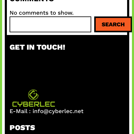
No comments to show.
S
SEARCH
e
a
r
GET IN TOUCH!
c
h
E-Mail :
info@cyberlec.net
POSTS