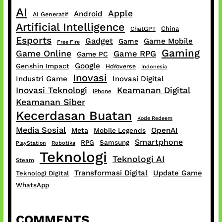
AI
Apple
Android
AI Generatif
Artificial Intelligence
China
ChatGPT
Esports
Gadget
Game Mobile
Game
Free Fire
Gaming
Game Online
Game RPG
Game PC
Google
Genshin Impact
HoYoverse
Indonesia
Inovasi
Industri Game
Inovasi Digital
Inovasi Teknologi
Keamanan Digital
iPhone
Keamanan Siber
Kecerdasan Buatan
Kode Redeem
Media Sosial
OpenAI
Meta
Mobile Legends
Smartphone
RPG
Samsung
PlayStation
Robotika
Teknologi
Teknologi AI
Steam
Transformasi Digital
Update Game
Teknologi Digital
WhatsApp
COMMENTS