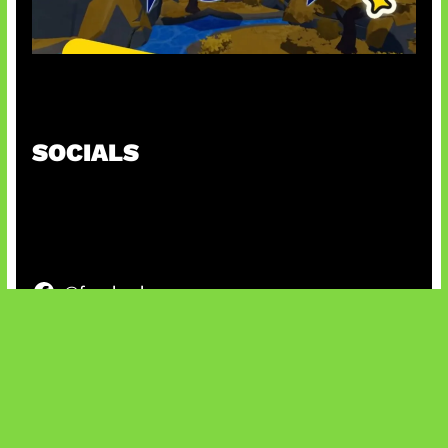
Kode Evomon Agustus 2026
SOCIALS
@facebook
X
@instagram
@youtube
@tiktok
Bluesky