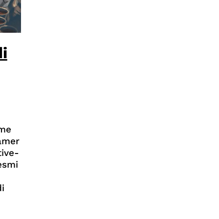
i
ame
amer
tive-
resmi
i