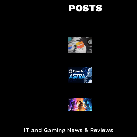
POSTS
Suno Perkuat L
Musik AI
OpenAI Tahan 
Astra
Honkai Impact
Mobile
IT and Gaming News & Reviews