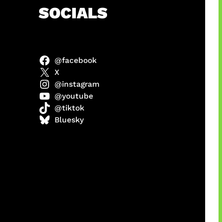
h
SOCIALS
@facebook
abel
X
@instagram
@youtube
@tiktok
Model
Bluesky
 x COD