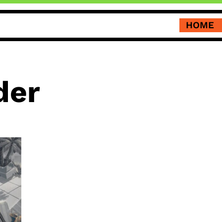
HOME
der