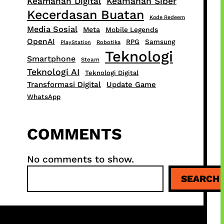
Keamanan Digital
Keamanan Siber
Kecerdasan Buatan
Kode Redeem
Media Sosial
Meta
Mobile Legends
OpenAI
RPG
Samsung
PlayStation
Robotika
Teknologi
Smartphone
Steam
Teknologi AI
Teknologi Digital
Transformasi Digital
Update Game
WhatsApp
COMMENTS
No comments to show.
S
SEARCH
e
a
r
c