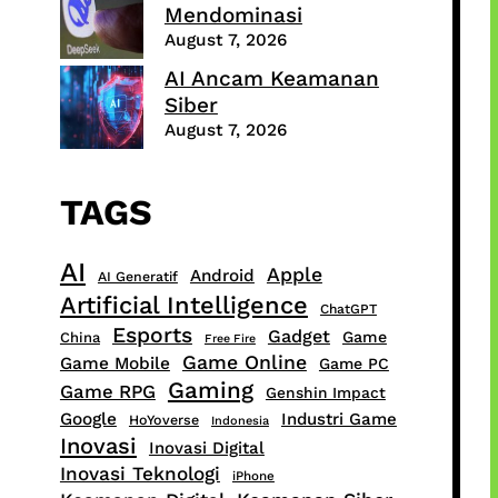
Mendominasi
August 7, 2026
AI Ancam Keamanan
Siber
August 7, 2026
TAGS
AI
Apple
Android
AI Generatif
Artificial Intelligence
ChatGPT
Esports
Gadget
Game
China
Free Fire
Game Online
Game Mobile
Game PC
Gaming
Game RPG
Genshin Impact
Google
Industri Game
HoYoverse
Indonesia
Inovasi
Inovasi Digital
Inovasi Teknologi
iPhone