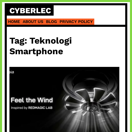
Skip
CYBERLEC
to
content
HOME
ABOUT US
BLOG
PRIVACY POLICY
Tag:
Teknologi
Smartphone