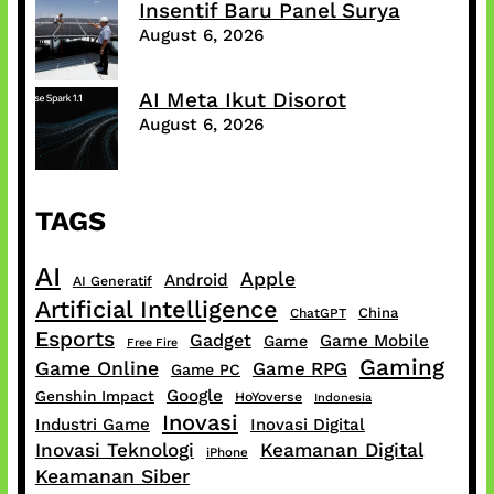
Insentif Baru Panel Surya
August 6, 2026
AI Meta Ikut Disorot
August 6, 2026
TAGS
AI
Apple
Android
AI Generatif
Artificial Intelligence
China
ChatGPT
Esports
Gadget
Game Mobile
Game
Free Fire
Gaming
Game Online
Game RPG
Game PC
Google
Genshin Impact
HoYoverse
Indonesia
Inovasi
Industri Game
Inovasi Digital
Inovasi Teknologi
Keamanan Digital
iPhone
Keamanan Siber