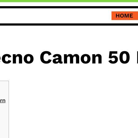
HOME
cno Camon 50 
rn