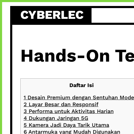
Skip
CYBERLEC
to
content
Hands-On Te
Daftar Isi
1
Desain Premium dengan Sentuhan Mode
2
Layar Besar dan Responsif
3
Performa untuk Aktivitas Harian
4
Dukungan Jaringan 5G
5
Kamera Jadi Daya Tarik Utama
6
Antarmuka yang Mudah Digunakan