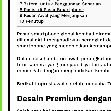
7
Baterai untuk Penggunaan Seharian
8
Posisi di Pasar Smartphone
9
Kesan Awal yang Menjanjikan
10
Penutup
Pasar smartphone global kembali dirama
dikenal aktif menghadirkan perangkat 
smartphone yang menonjolkan kemampu
Dalam sesi hands-on awal, perangkat in
fitur kamera yang menjadi daya tarik 
menengah dengan menghadirkan kombina
Berikut impresi awal setelah mencoba 
Desain Premium denga
Salah satu hal pertama yang langsung 