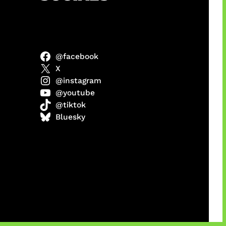
@facebook
 x COD
X
@instagram
@youtube
@tiktok
Bluesky
manan