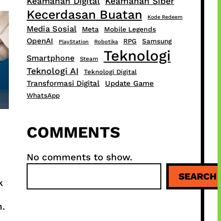
Keamanan Digital
Keamanan Siber
Kecerdasan Buatan
Kode Redeem
Media Sosial
Meta
Mobile Legends
OpenAI
RPG
Samsung
PlayStation
Robotika
Teknologi
Smartphone
Steam
Teknologi AI
Teknologi Digital
Transformasi Digital
Update Game
WhatsApp
COMMENTS
No comments to show.
S
SEARCH
e
k
a
r
.
c