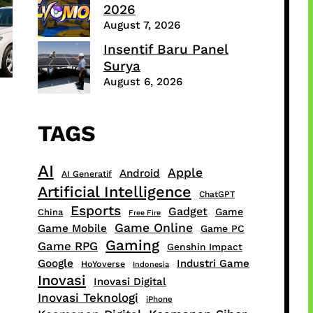
2026
August 7, 2026
Insentif Baru Panel
Surya
August 6, 2026
TAGS
AI
Apple
Android
AI Generatif
Artificial Intelligence
ChatGPT
Esports
Gadget
Game
China
Free Fire
Game Online
Game Mobile
Game PC
Gaming
Game RPG
Genshin Impact
Google
Industri Game
HoYoverse
Indonesia
Inovasi
Inovasi Digital
Inovasi Teknologi
iPhone