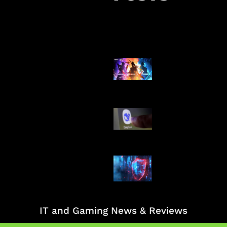
Honkai Impact
Mobile
AI China Makin
Mendominasi
AI Ancam Kea
Siber
IT and Gaming News & Reviews