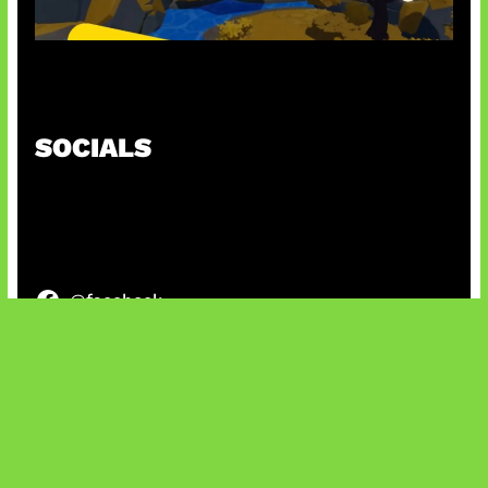
Kode Evomon Agustus 2026
SOCIALS
@facebook
X
@instagram
@youtube
@tiktok
Bluesky
IT and Gaming News & Reviews