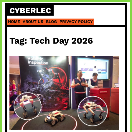
Skip
CYBERLEC
to
content
HOME
ABOUT US
BLOG
PRIVACY POLICY
Tag:
Tech Day 2026