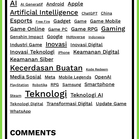
AI
Apple
Android
AI Generatif
Artificial Intelligence
China
ChatGPT
Esports
Gadget
Game Mobile
Game
Free Fire
Gaming
Game Online
Game RPG
Game PC
Google
Genshin Impact
HoYoverse
Indonesia
Inovasi
Industri Game
Inovasi Digital
Inovasi Teknologi
Keamanan Digital
iPhone
Keamanan Siber
Kecerdasan Buatan
Kode Redeem
Media Sosial
OpenAI
Meta
Mobile Legends
Smartphone
RPG
Samsung
PlayStation
Robotika
Teknologi
Teknologi AI
Steam
Transformasi Digital
Update Game
Teknologi Digital
WhatsApp
COMMENTS