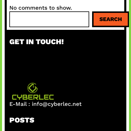
No comments to show.
S
SEARCH
e
a
r
GET IN TOUCH!
c
h
E-Mail :
info@cyberlec.net
POSTS