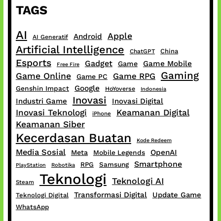
TAGS
AI
Apple
Android
AI Generatif
Artificial Intelligence
China
ChatGPT
Esports
Gadget
Game Mobile
Game
Free Fire
Gaming
Game Online
Game RPG
Game PC
Google
Genshin Impact
HoYoverse
Indonesia
Inovasi
Industri Game
Inovasi Digital
Inovasi Teknologi
Keamanan Digital
iPhone
Keamanan Siber
Kecerdasan Buatan
Kode Redeem
Media Sosial
OpenAI
Meta
Mobile Legends
Smartphone
RPG
Samsung
PlayStation
Robotika
Teknologi
Teknologi AI
Steam
Transformasi Digital
Update Game
Teknologi Digital
WhatsApp