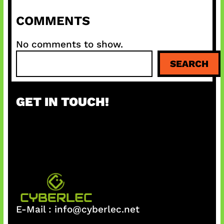
COMMENTS
No comments to show.
S
SEARCH
e
a
r
GET IN TOUCH!
c
h
E-Mail :
info@cyberlec.net