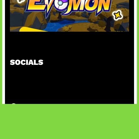
Kode Evomon Agustus 2026
SOCIALS
@facebook
X
@instagram
@youtube
@tiktok