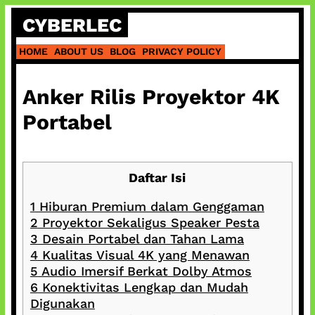
Skip
CYBERLEC
to
content
HOME
ABOUT US
BLOG
PRIVACY POLICY
Anker Rilis Proyektor 4K
Portabel
Daftar Isi
1
Hiburan Premium dalam Genggaman
2
Proyektor Sekaligus Speaker Pesta
3
Desain Portabel dan Tahan Lama
4
Kualitas Visual 4K yang Menawan
5
Audio Imersif Berkat Dolby Atmos
6
Konektivitas Lengkap dan Mudah
Digunakan