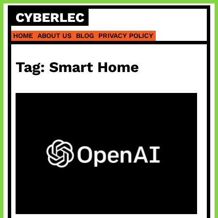
Skip
CYBERLEC
to
content
HOME
ABOUT US
BLOG
PRIVACY POLICY
Tag:
Smart Home