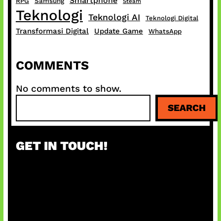
Smartphone
RPG
Samsung
Steam
Teknologi
Teknologi AI
Teknologi Digital
Transformasi Digital
Update Game
WhatsApp
COMMENTS
No comments to show.
S
SEARCH
e
a
r
GET IN TOUCH!
c
h