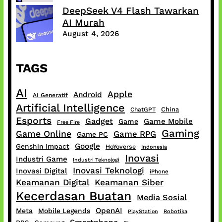
DeepSeek V4 Flash Tawarkan
AI Murah
August 4, 2026
TAGS
AI
Apple
Android
AI Generatif
Artificial Intelligence
China
ChatGPT
Esports
Gadget
Game Mobile
Game
Free Fire
Gaming
Game Online
Game RPG
Game PC
Google
Genshin Impact
HoYoverse
Indonesia
Inovasi
Industri Game
Industri Teknologi
Inovasi Teknologi
Inovasi Digital
iPhone
Keamanan Digital
Keamanan Siber
Kecerdasan Buatan
Media Sosial
OpenAI
Meta
Mobile Legends
PlayStation
Robotika