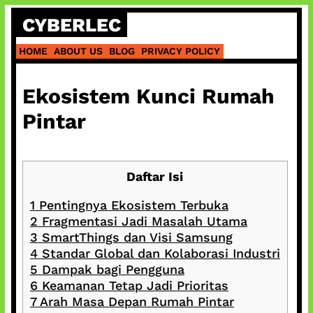
Skip
CYBERLEC
to
content
HOME
ABOUT US
BLOG
PRIVACY POLICY
Ekosistem Kunci Rumah
Pintar
Daftar Isi
1
Pentingnya Ekosistem Terbuka
2
Fragmentasi Jadi Masalah Utama
3
SmartThings dan Visi Samsung
4
Standar Global dan Kolaborasi Industri
5
Dampak bagi Pengguna
6
Keamanan Tetap Jadi Prioritas
7
Arah Masa Depan Rumah Pintar