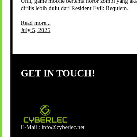
Unit, game mobile bertema horor zombi yang ak
dirilis lebih dulu dari Resident Evil: Requiem.
Read more...
July 5, 2025
GET IN TOUCH!
E-Mail :
info@cyberlec.net