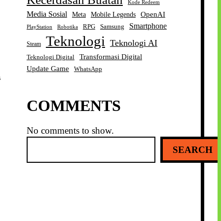
Kode Redeem
Media Sosial
OpenAI
Meta
Mobile Legends
Smartphone
RPG
Samsung
Robotika
PlayStation
Teknologi
Teknologi AI
Steam
Transformasi Digital
Teknologi Digital
i
Update Game
WhatsApp
COMMENTS
No comments to show.
S
SEARCH
e
a
r
c
h