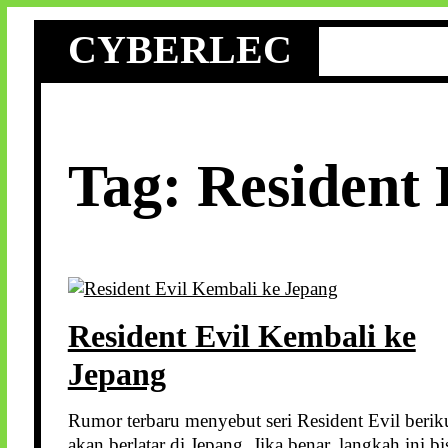
Skip
CYBERLEC
to
content
Tag:
Resident 
Resident Evil Kembali ke
Jepang
Rumor terbaru menyebut seri Resident Evil berik
akan berlatar di Jepang. Jika benar, langkah ini bi