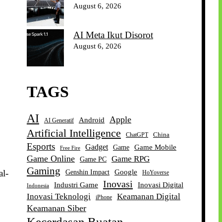
August 6, 2026
AI Meta Ikut Disorot
August 6, 2026
TAGS
AI
Apple
Android
AI Generatif
Artificial Intelligence
China
ChatGPT
Esports
Gadget
Game Mobile
Game
Free Fire
Game Online
Game RPG
Game PC
Gaming
Google
al-
Genshin Impact
HoYoverse
Inovasi
Industri Game
Inovasi Digital
Indonesia
Inovasi Teknologi
Keamanan Digital
iPhone
Keamanan Siber
Kecerdasan Buatan