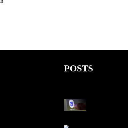
an
POSTS
AI China Makin
Mendominasi