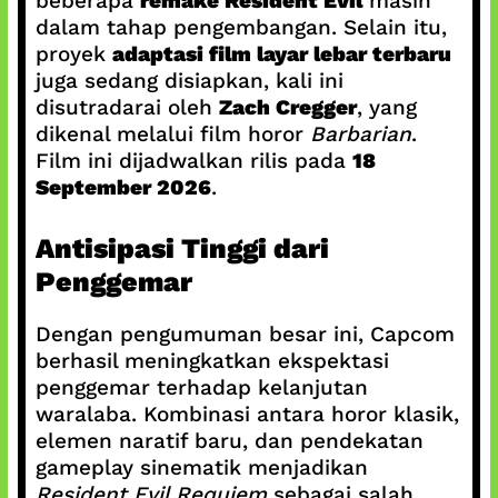
beberapa
remake Resident Evil
masih
dalam tahap pengembangan. Selain itu,
proyek
adaptasi film layar lebar terbaru
juga sedang disiapkan, kali ini
disutradarai oleh
Zach Cregger
, yang
dikenal melalui film horor
Barbarian
.
Film ini dijadwalkan rilis pada
18
September 2026
.
Antisipasi Tinggi dari
Penggemar
Dengan pengumuman besar ini, Capcom
berhasil meningkatkan ekspektasi
penggemar terhadap kelanjutan
waralaba. Kombinasi antara horor klasik,
elemen naratif baru, dan pendekatan
gameplay sinematik menjadikan
Resident Evil Requiem
sebagai salah