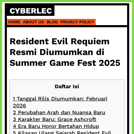
Skip
CYBERLEC
to
content
HOME
ABOUT US
BLOG
PRIVACY POLICY
Resident Evil Requiem
Resmi Diumumkan di
Summer Game Fest 2025
Daftar Isi
1
Tanggal Rilis Diumumkan: Februari
2026
2
Perubahan Arah dan Nuansa Baru
3
Karakter Baru: Grace Ashcroft
4
Era Baru Horor Bertahan Hidup
5
Kilasan Ulang Sejarah Resident Evil