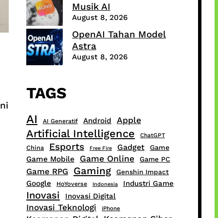
Musik AI
August 8, 2026
OpenAI Tahan Model
Astra
August 8, 2026
TAGS
ni
AI
Apple
Android
AI Generatif
Artificial Intelligence
ChatGPT
Esports
Gadget
Game
China
Free Fire
Game Online
Game Mobile
Game PC
Gaming
Game RPG
Genshin Impact
Google
Industri Game
HoYoverse
Indonesia
Inovasi
Inovasi Digital
Inovasi Teknologi
iPhone