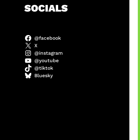
h
SOCIALS
@facebook
ter
X
@instagram
@youtube
@tiktok
us
Bluesky
a
ikin