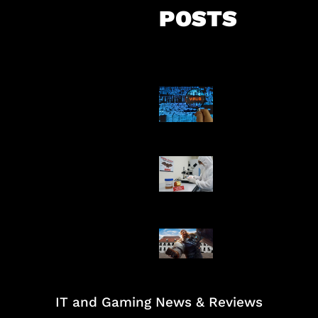
POSTS
5 Virus Kompu
Pertama Dunia
AI Ciptakan Vir
Buatan Pertam
Baxia Revamp B
Team Fight
IT and Gaming News & Reviews