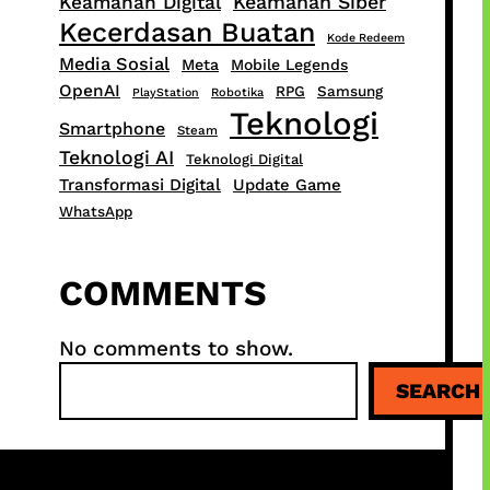
Keamanan Siber
Keamanan Digital
Kecerdasan Buatan
Kode Redeem
Media Sosial
Meta
Mobile Legends
OpenAI
RPG
Samsung
PlayStation
Robotika
Teknologi
Smartphone
Steam
Teknologi AI
Teknologi Digital
Transformasi Digital
Update Game
WhatsApp
COMMENTS
No comments to show.
S
SEARCH
e
a
r
c