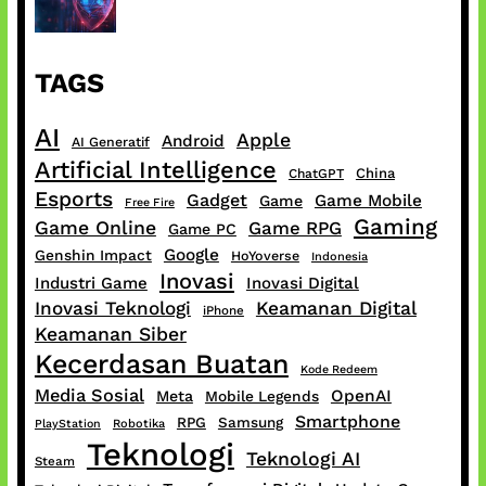
TAGS
AI
Apple
Android
AI Generatif
Artificial Intelligence
China
ChatGPT
Esports
Gadget
Game Mobile
Game
Free Fire
Gaming
Game Online
Game RPG
Game PC
Google
Genshin Impact
HoYoverse
Indonesia
Inovasi
Industri Game
Inovasi Digital
Inovasi Teknologi
Keamanan Digital
iPhone
Keamanan Siber
Kecerdasan Buatan
Kode Redeem
Media Sosial
OpenAI
Meta
Mobile Legends
Smartphone
RPG
Samsung
PlayStation
Robotika
Teknologi
Teknologi AI
Steam