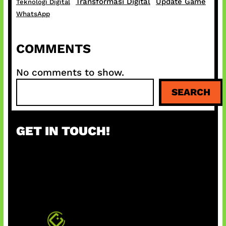
Transformasi Digital
Update Game
Teknologi Digital
WhatsApp
COMMENTS
No comments to show.
S
SEARCH
e
a
r
GET IN TOUCH!
c
h