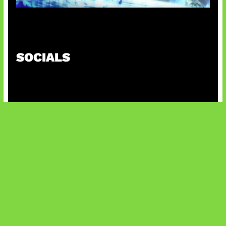
Patch Baru Ubah Botlane
SOCIALS
@facebook
X
@instagram
@youtube
@tiktok
Bluesky
IT and Gaming News & Reviews