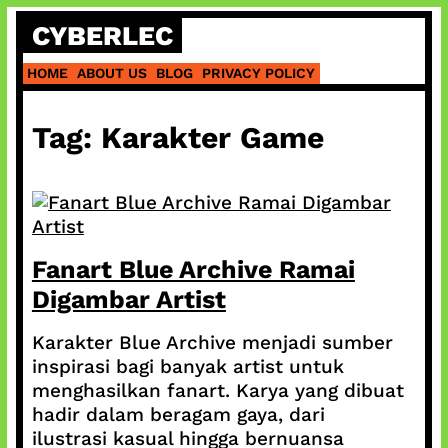
Skip
CYBERLEC
to
content
HOME
ABOUT US
BLOG
PRIVACY POLICY
Tag:
Karakter Game
Fanart Blue Archive Ramai
Digambar Artist
Karakter Blue Archive menjadi sumber
inspirasi bagi banyak artist untuk
menghasilkan fanart. Karya yang dibuat
hadir dalam beragam gaya, dari
ilustrasi kasual hingga bernuansa