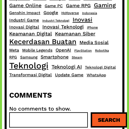
Gaming
Game Online
Game RPG
Game PC
Google
Genshin Impact
HoYoverse
Indonesia
Inovasi
Industri Game
Industri Teknologi
Inovasi Teknologi
Inovasi Digital
iPhone
Keamanan Digital
Keamanan Siber
Kecerdasan Buatan
Media Sosial
OpenAI
Meta
Mobile Legends
PlayStation
Robotika
Smartphone
RPG
Samsung
Steam
Teknologi
Teknologi AI
Teknologi Digital
Transformasi Digital
Update Game
WhatsApp
COMMENTS
No comments to show.
S
SEARCH
e