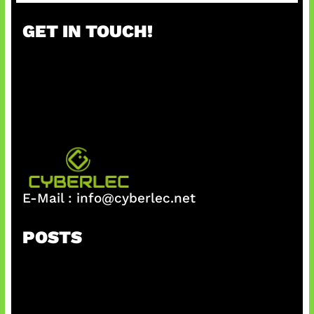
a
r
GET IN TOUCH!
c
h
E-Mail :
info@cyberlec.net
POSTS