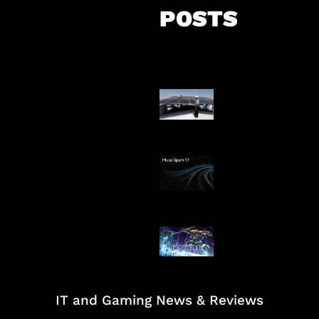
POSTS
Insentif Baru P
Surya
AI Meta Ikut Di
Patch Baru Ub
Botlane
IT and Gaming News & Reviews