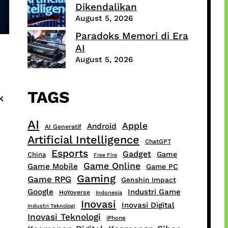
Dikendalikan
August 5, 2026
Paradoks Memori di Era
AI
August 5, 2026
TAGS
k
AI
Apple
Android
AI Generatif
Artificial Intelligence
ChatGPT
Esports
Gadget
Game
China
Free Fire
Game Online
Game Mobile
Game PC
Gaming
Game RPG
Genshin Impact
Google
Industri Game
HoYoverse
Indonesia
Inovasi
Inovasi Digital
Industri Teknologi
Inovasi Teknologi
iPhone