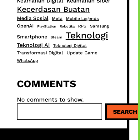
Keamanan Digital
Keamanan Siber
Kecerdasan Buatan
Media Sosial
Meta
Mobile Legends
OpenAI
RPG
Samsung
PlayStation
Robotika
Teknologi
Smartphone
Steam
Teknologi AI
Teknologi Digital
Transformasi Digital
Update Game
WhatsApp
COMMENTS
No comments to show.
S
SEARCH
e
a
r
c