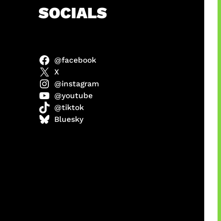
h
SOCIALS
@facebook
anel
X
@instagram
@youtube
@tiktok
sorot
Bluesky
ah