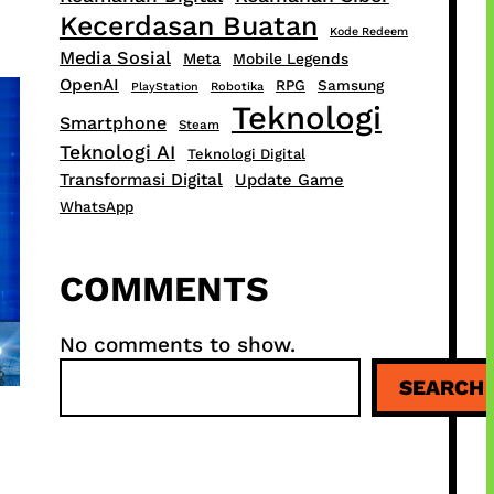
Kecerdasan Buatan
Kode Redeem
Media Sosial
Meta
Mobile Legends
OpenAI
RPG
Samsung
PlayStation
Robotika
Teknologi
Smartphone
Steam
Teknologi AI
Teknologi Digital
Transformasi Digital
Update Game
WhatsApp
COMMENTS
No comments to show.
S
SEARCH
e
a
r
c