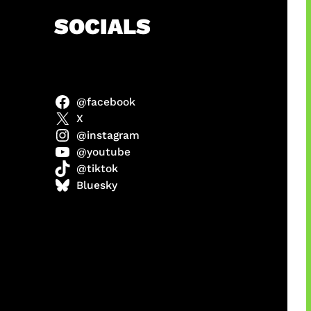
SOCIALS
@facebook
X
@instagram
@youtube
@tiktok
manan
Bluesky
Agustus