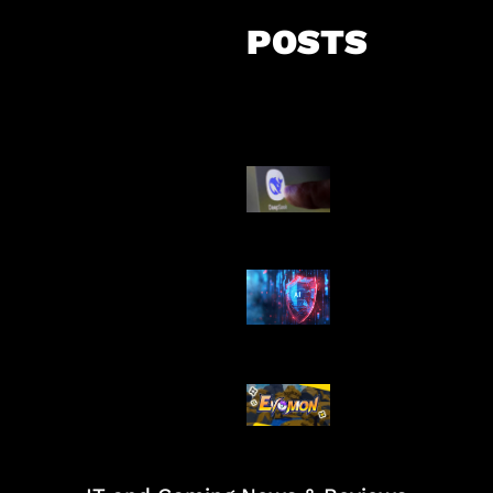
POSTS
AI China Makin
Mendominasi
AI Ancam Kea
Siber
Kode Evomon 
2026