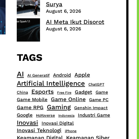
Surya
August 6, 2026
AI Meta Ikut Disorot
August 6, 2026
TAGS
AI
Apple
Android
AI Generatif
Artificial Intelligence
ChatGPT
Esports
Gadget
Game
China
Free Fire
Game Online
Game Mobile
Game PC
Gaming
Game RPG
Genshin Impact
Google
Industri Game
HoYoverse
Indonesia
Inovasi
Inovasi Digital
Inovasi Teknologi
iPhone
Keamanan Digital
Keamanan Siber