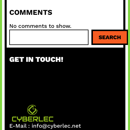
COMMENTS
No comments to show.
S
SEARCH
e
a
r
GET IN TOUCH!
c
h
E-Mail :
info@cyberlec.net