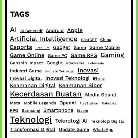
TAGS
AI
Apple
Android
AI Generatif
Artificial Intelligence
China
ChatGPT
Esports
Gadget
Game Mobile
Game
Free Fire
Gaming
Game Online
Game RPG
Game PC
Google
Genshin Impact
HoYoverse
Indonesia
Inovasi
Industri Game
Industri Teknologi
Inovasi Teknologi
Inovasi Digital
iPhone
Keamanan Digital
Keamanan Siber
Kecerdasan Buatan
Media Sosial
OpenAI
Meta
Mobile Legends
PlayStation
Robotika
Smartphone
RPG
Samsung
Steam
Teknologi
Teknologi AI
Teknologi Digital
Transformasi Digital
Update Game
WhatsApp