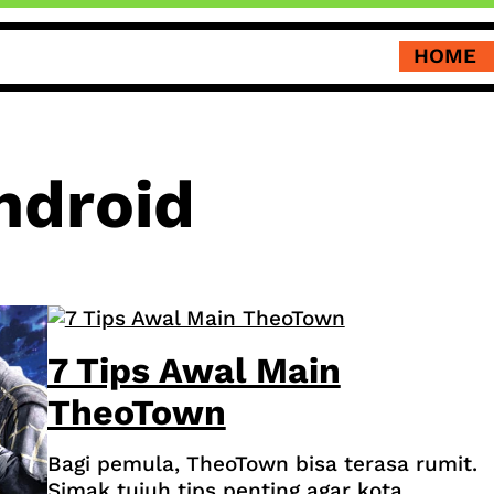
HOME
ndroid
7 Tips Awal Main
TheoTown
Bagi pemula, TheoTown bisa terasa rumit.
Simak tujuh tips penting agar kota