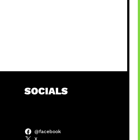
SOCIALS
@facebook
anel
X