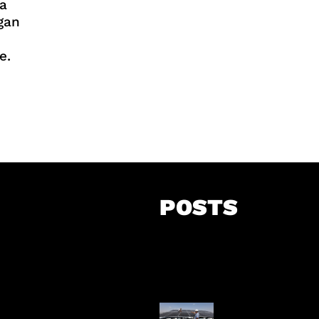
a
gan
e.
POSTS
Insentif Baru P