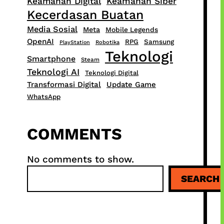
Keamanan Digital
Keamanan Siber
Kecerdasan Buatan
Media Sosial
Meta
Mobile Legends
OpenAI
RPG
Samsung
PlayStation
Robotika
Teknologi
Smartphone
Steam
Teknologi AI
Teknologi Digital
Transformasi Digital
Update Game
WhatsApp
COMMENTS
No comments to show.
S
SEARCH
e
a
r
c