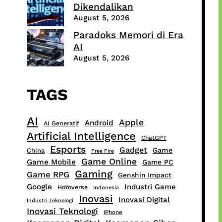
Dikendalikan
August 5, 2026
Paradoks Memori di Era
AI
August 5, 2026
TAGS
AI
Apple
Android
AI Generatif
Artificial Intelligence
ChatGPT
Esports
Gadget
Game
China
Free Fire
Game Online
Game Mobile
Game PC
Gaming
Game RPG
Genshin Impact
Google
Industri Game
HoYoverse
Indonesia
Inovasi
Inovasi Digital
Industri Teknologi
Inovasi Teknologi
iPhone