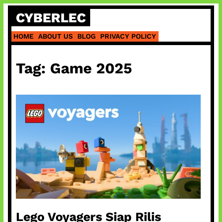
Skip
CYBERLEC
to
content
HOME
ABOUT US
BLOG
PRIVACY POLICY
Tag:
Game 2025
Lego Voyagers Siap Rilis