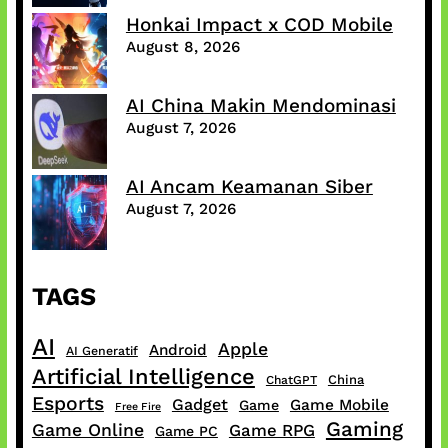
Honkai Impact x COD Mobile
August 8, 2026
AI China Makin Mendominasi
August 7, 2026
AI Ancam Keamanan Siber
August 7, 2026
TAGS
AI
Apple
Android
AI Generatif
Artificial Intelligence
China
ChatGPT
Esports
Gadget
Game Mobile
Game
Free Fire
Gaming
Game Online
Game RPG
Game PC