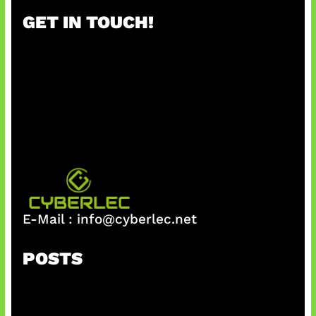
r
GET IN TOUCH!
c
h
E-Mail :
info@cyberlec.net
POSTS