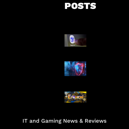
POSTS
AI China Makin
Mendominasi
AI Ancam Kea
Siber
Kode Evomon 
2026
IT and Gaming News & Reviews