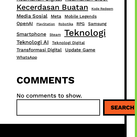
Kecerdasan Buatan
Kode Redeem
Media Sosial
Meta
Mobile Legends
OpenAI
RPG
Samsung
PlayStation
Robotika
Teknologi
Smartphone
Steam
Teknologi AI
Teknologi Digital
Transformasi Digital
Update Game
WhatsApp
COMMENTS
No comments to show.
S
SEARCH
e
a
r
c