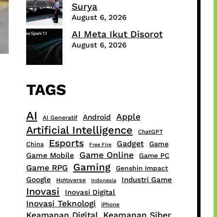
Surya
August 6, 2026
AI Meta Ikut Disorot
August 6, 2026
TAGS
AI
Apple
Android
AI Generatif
Artificial Intelligence
ChatGPT
Esports
Gadget
Game
China
Free Fire
Game Online
Game Mobile
Game PC
Gaming
Game RPG
Genshin Impact
Google
Industri Game
HoYoverse
Indonesia
Inovasi
Inovasi Digital
Inovasi Teknologi
iPhone
Keamanan Digital
Keamanan Siber