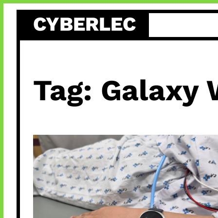
Skip
CYBERLEC
to
content
Tag:
Galaxy 