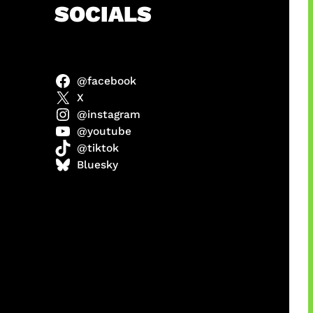
h
SOCIALS
@facebook
X
@instagram
@youtube
@tiktok
manan
Bluesky
Agustus