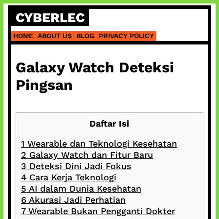
Skip
CYBERLEC
to
content
HOME
ABOUT US
BLOG
PRIVACY POLICY
Galaxy Watch Deteksi
Pingsan
Daftar Isi
1
Wearable dan Teknologi Kesehatan
2
Galaxy Watch dan Fitur Baru
3
Deteksi Dini Jadi Fokus
4
Cara Kerja Teknologi
5
AI dalam Dunia Kesehatan
6
Akurasi Jadi Perhatian
7
Wearable Bukan Pengganti Dokter