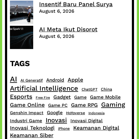
Insentif Baru Panel Surya
August 6, 2026
AI Meta Ikut Disorot
August 6, 2026
TAGS
AI
Apple
Android
AI Generatif
Artificial Intelligence
China
ChatGPT
Esports
Gadget
Game Mobile
Game
Free Fire
Gaming
Game Online
Game RPG
Game PC
Google
Genshin Impact
HoYoverse
Indonesia
Inovasi
Industri Game
Inovasi Digital
Inovasi Teknologi
Keamanan Digital
iPhone
Keamanan Siber