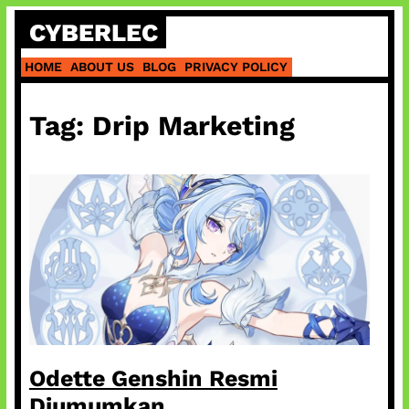
Skip
CYBERLEC
to
content
HOME
ABOUT US
BLOG
PRIVACY POLICY
Tag:
Drip Marketing
Odette Genshin Resmi
Diumumkan