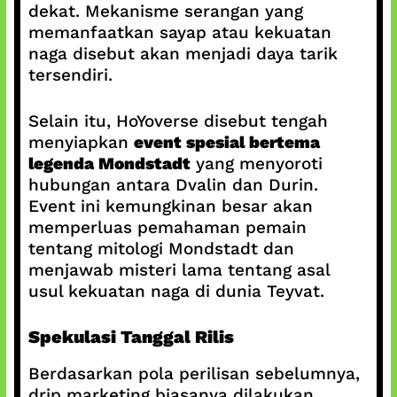
dekat. Mekanisme serangan yang
memanfaatkan sayap atau kekuatan
naga disebut akan menjadi daya tarik
tersendiri.
Selain itu, HoYoverse disebut tengah
menyiapkan
event spesial bertema
legenda Mondstadt
yang menyoroti
hubungan antara Dvalin dan Durin.
Event ini kemungkinan besar akan
memperluas pemahaman pemain
tentang mitologi Mondstadt dan
menjawab misteri lama tentang asal
usul kekuatan naga di dunia Teyvat.
Spekulasi Tanggal Rilis
Berdasarkan pola perilisan sebelumnya,
drip marketing biasanya dilakukan