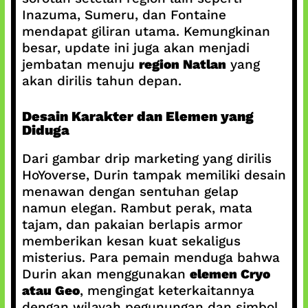
Inazuma, Sumeru, dan Fontaine
mendapat giliran utama. Kemungkinan
besar, update ini juga akan menjadi
jembatan menuju
region Natlan
yang
akan dirilis tahun depan.
Desain Karakter dan Elemen yang
Diduga
Dari gambar drip marketing yang dirilis
HoYoverse, Durin tampak memiliki desain
menawan dengan sentuhan gelap
namun elegan. Rambut perak, mata
tajam, dan pakaian berlapis armor
memberikan kesan kuat sekaligus
misterius. Para pemain menduga bahwa
Durin akan menggunakan
elemen Cryo
atau Geo
, mengingat keterkaitannya
dengan wilayah pegunungan dan simbol