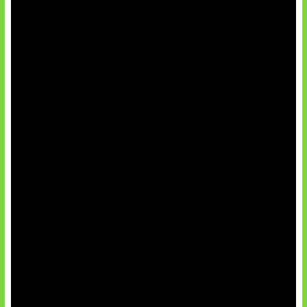
OpenAI Tahan Model Astra
Honkai Impact x COD Mobile