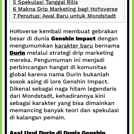
5
Spekulasi Tanggal Rilis
6
Makna Drip Marketing bagi HoYoverse
7
Penutup: Awal Baru untuk Mondstadt
HoYoverse kembali membuat gebrakan
besar di dunia
Genshin Impact
dengan
mengumumkan
karakter baru
bernama
Durin
melalui strategi drip marketing
mereka. Pengumuman ini menjadi
perbincangan hangat di komunitas
global karena nama Durin bukanlah
sosok asing di lore Genshin Impact.
Dikenal sebagai naga hitam legendaris
dari Mondstadt, kehadirannya kini
sebagai karakter yang bisa dimainkan
memancing banyak teori dan spekulasi
di kalangan pemain.
Asal Usul Durin di Dunia Genshin