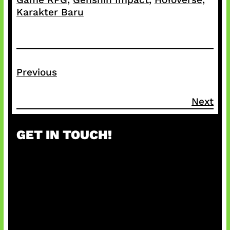
Karakter Baru
Previous
Next
GET IN TOUCH!