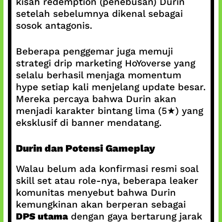
kisah redemption (penebusan) Durin
setelah sebelumnya dikenal sebagai
sosok antagonis.
Beberapa penggemar juga memuji
strategi drip marketing HoYoverse yang
selalu berhasil menjaga momentum
hype setiap kali menjelang update besar.
Mereka percaya bahwa Durin akan
menjadi karakter bintang lima (5★) yang
eksklusif di banner mendatang.
Durin dan Potensi Gameplay
Walau belum ada konfirmasi resmi soal
skill set atau role-nya, beberapa leaker
komunitas menyebut bahwa Durin
kemungkinan akan berperan sebagai
DPS utama
dengan gaya bertarung jarak