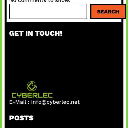
No comments to show.
S
SEARCH
e
a
r
GET IN TOUCH!
c
h
E-Mail :
info@cyberlec.net
POSTS