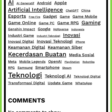
AI
Apple
Android
AI Generatif
Artificial Intelligence
China
ChatGPT
Esports
Gadget
Game Mobile
Game
Free Fire
Gaming
Game Online
Game RPG
Game PC
Google
Genshin Impact
HoYoverse
Indonesia
Inovasi
Industri Game
Industri Teknologi
Inovasi Teknologi
Inovasi Digital
iPhone
Keamanan Digital
Keamanan Siber
Kecerdasan Buatan
Media Sosial
OpenAI
Meta
Mobile Legends
PlayStation
Robotika
Smartphone
RPG
Samsung
Steam
Teknologi
Teknologi AI
Teknologi Digital
Transformasi Digital
Update Game
WhatsApp
COMMENTS