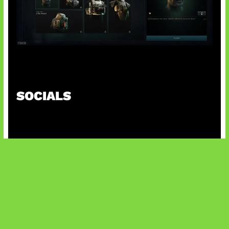
Tarkov Season 1 Resmi Dimulai
SOCIALS
@facebook
X
@instagram
@youtube