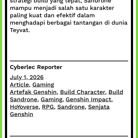
strategi build yang tepat, Sandrone
mampu menjadi salah satu karakter
paling kuat dan efektif dalam
menghadapi berbagai tantangan di dunia
Teyvat.
Cyberlec Reporter
July 1, 2026
Article
, 
Gaming
Artefak Genshin
, 
Build Character
, 
Build
Sandrone
, 
Gaming
, 
Genshin Impact
, 
HoYoverse
, 
RPG
, 
Sandrone
, 
Senjata
Genshin