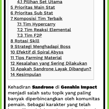
4.1
Pilihan Set Utama
5
Prioritas Main Stat
6
Prioritas Sub Stat
7
Komposisi Tim Terbaik
7.1
Tim Hypercarry
7.2
Tim Reaksi Elemental
7.3
Tim F2P
8
Rotasi Skill
9
Strategi Menghadapi Boss
10
Efektif di Spiral Abyss
11
Tips Farming Material
12
Kesalahan yang Sering Dilakukan
13
Apakah Sandrone Layak Dibangun?
14
Kesimpulan
Kehadiran
Sandrone
di
Genshin Impact
menjadi salah satu topik yang paling
banyak diperbincangkan oleh komunitas
pemain. Sebagai karakter yang telah