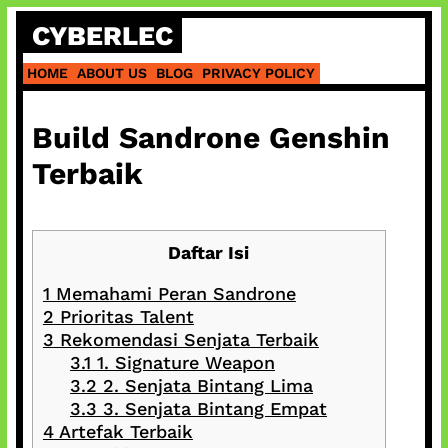
Skip
CYBERLEC
to
content
HOME
ABOUT US
BLOG
PRIVACY POLICY
Build Sandrone Genshin
Terbaik
Daftar Isi
1
Memahami Peran Sandrone
2
Prioritas Talent
3
Rekomendasi Senjata Terbaik
3.1
1. Signature Weapon
3.2
2. Senjata Bintang Lima
3.3
3. Senjata Bintang Empat
4
Artefak Terbaik