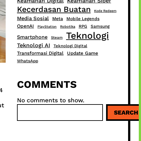
Keamanan Digital
Keamanan Siber
Kecerdasan Buatan
Kode Redeem
Media Sosial
Meta
Mobile Legends
OpenAI
RPG
Samsung
PlayStation
Robotika
Teknologi
Smartphone
Steam
Teknologi AI
Teknologi Digital
Transformasi Digital
Update Game
WhatsApp
COMMENTS
4
No comments to show.
ut
S
SEARCH
e
a
r
c