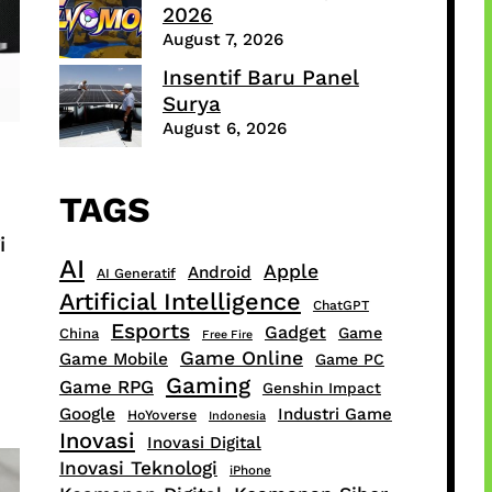
2026
August 7, 2026
Insentif Baru Panel
Surya
August 6, 2026
TAGS
i
AI
Apple
Android
AI Generatif
Artificial Intelligence
ChatGPT
Esports
Gadget
Game
China
Free Fire
Game Online
Game Mobile
Game PC
Gaming
Game RPG
Genshin Impact
Google
Industri Game
HoYoverse
Indonesia
Inovasi
Inovasi Digital
Inovasi Teknologi
iPhone