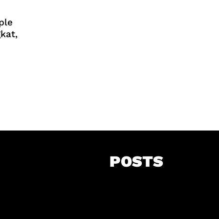
ple
kat,
POSTS