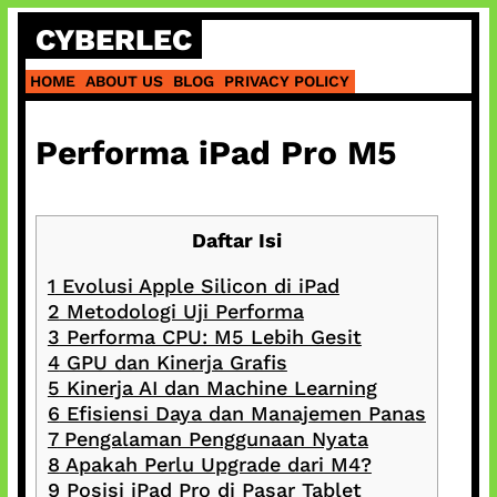
Skip
CYBERLEC
to
content
HOME
ABOUT US
BLOG
PRIVACY POLICY
Performa iPad Pro M5
Daftar Isi
1
Evolusi Apple Silicon di iPad
2
Metodologi Uji Performa
3
Performa CPU: M5 Lebih Gesit
4
GPU dan Kinerja Grafis
5
Kinerja AI dan Machine Learning
6
Efisiensi Daya dan Manajemen Panas
7
Pengalaman Penggunaan Nyata
8
Apakah Perlu Upgrade dari M4?
9
Posisi iPad Pro di Pasar Tablet