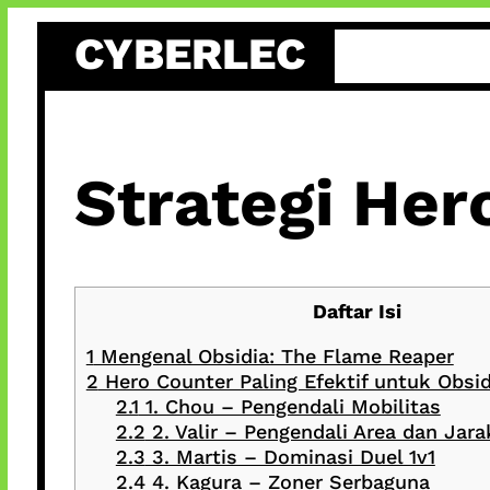
Skip
CYBERLEC
to
content
Strategi Her
Daftar Isi
1
Mengenal Obsidia: The Flame Reaper
2
Hero Counter Paling Efektif untuk Obsid
2.1
1. Chou – Pengendali Mobilitas
2.2
2. Valir – Pengendali Area dan Jara
2.3
3. Martis – Dominasi Duel 1v1
2.4
4. Kagura – Zoner Serbaguna