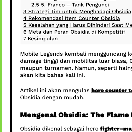
2.5
5. Franco – Tank Pengunci
3
Strategi Tim untuk Menghadapi Obsidia
4
Rekomendasi Item Counter Obsidia
5
Kesalahan yang Harus Dihindari Saat M
6
Meta dan Peran Obsidia di Kompetitif
7
Kesimpulan
Mobile Legends kembali mengguncang k
damage tinggi dan
mobilitas luar biasa
, 
maupun turnamen. Namun, seperti halny
akan kita bahas kali ini.
Artikel ini akan mengulas
hero counter t
Obsidia dengan mudah.
Mengenal Obsidia: The Flame
Obsidia dikenal sebagai hero
fighter–ma