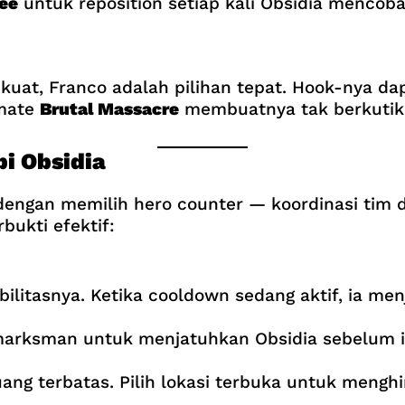
ee
untuk reposition setiap kali Obsidia mencob
uat, Franco adalah pilihan tepat. Hook-nya da
imate
Brutal Massacre
membuatnya tak berkutik
i Obsidia
engan memilih hero counter — koordinasi tim d
bukti efektif:
ilitasnya. Ketika cooldown sedang aktif, ia men
marksman untuk menjatuhkan Obsidia sebelum i
uang terbatas. Pilih lokasi terbuka untuk mengh