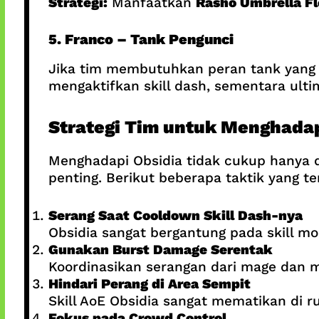
Strategi:
Manfaatkan
Rasho Umbrella Fl
5. Franco – Tank Pengunci
Jika tim membutuhkan peran tank yang k
mengaktifkan skill dash, sementara ult
Strategi Tim untuk Menghadap
Menghadapi Obsidia tidak cukup hanya d
penting. Berikut beberapa taktik yang ter
Serang Saat Cooldown Skill Dash-nya
Obsidia sangat bergantung pada skill mob
Gunakan Burst Damage Serentak
Koordinasikan serangan dari mage dan 
Hindari Perang di Area Sempit
Skill AoE Obsidia sangat mematikan di r
Fokus pada Crowd Control