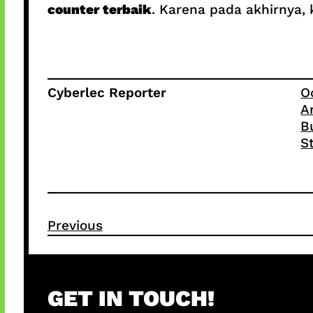
counter terbaik
. Karena pada akhirnya,
Cyberlec Reporter
O
A
B
S
Previous
GET IN TOUCH!