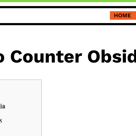
HOME
o Counter Obsid
ia
k