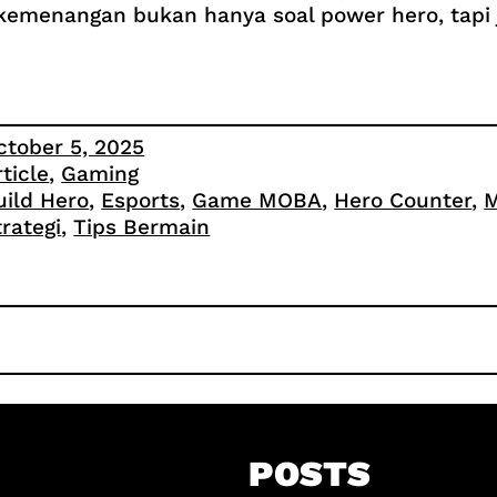
 kemenangan bukan hanya soal power hero, tapi j
ctober 5, 2025
rticle
, 
Gaming
uild Hero
, 
Esports
, 
Game MOBA
, 
Hero Counter
, 
M
trategi
, 
Tips Bermain
POSTS