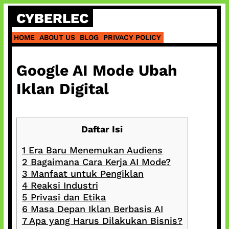
Skip
CYBERLEC
to
content
HOME
ABOUT US
BLOG
PRIVACY POLICY
Google AI Mode Ubah
Iklan Digital
Daftar Isi
1
Era Baru Menemukan Audiens
2
Bagaimana Cara Kerja AI Mode?
3
Manfaat untuk Pengiklan
4
Reaksi Industri
5
Privasi dan Etika
6
Masa Depan Iklan Berbasis AI
7
Apa yang Harus Dilakukan Bisnis?