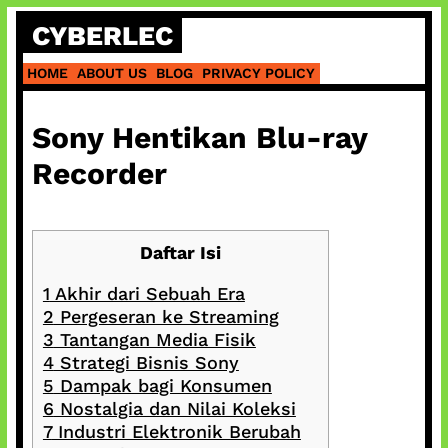
Skip
CYBERLEC
to
content
HOME
ABOUT US
BLOG
PRIVACY POLICY
Sony Hentikan Blu-ray
Recorder
Daftar Isi
1
Akhir dari Sebuah Era
2
Pergeseran ke Streaming
3
Tantangan Media Fisik
4
Strategi Bisnis Sony
5
Dampak bagi Konsumen
6
Nostalgia dan Nilai Koleksi
7
Industri Elektronik Berubah