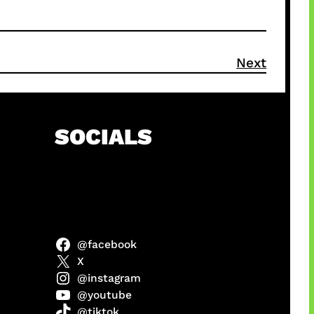
Next
SOCIALS
@facebook
ter
X
@instagram
@youtube
@tiktok