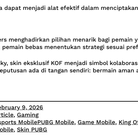
a dapat menjadi alat efektif dalam menciptaka
ers menghadirkan pilihan menarik bagi pemain y
, pemain bebas menentukan strategi sesuai pr
cky, skin eksklusif KOF menjadi simbol kolabora
eputusan ada di tangan sendiri: bermain aman
ebruary 9, 2026
rticle
, 
Gaming
sports MobilePUBG Mobile
, 
Game Mobile
, 
King O
obile
, 
Skin PUBG