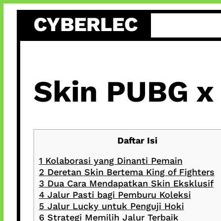
Skip
CYBERLEC
to
content
Skin PUBG x
Daftar Isi
1
Kolaborasi yang Dinanti Pemain
2
Deretan Skin Bertema King of Fighters
3
Dua Cara Mendapatkan Skin Eksklusif
4
Jalur Pasti bagi Pemburu Koleksi
5
Jalur Lucky untuk Penguji Hoki
6
Strategi Memilih Jalur Terbaik