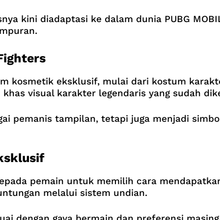
snya kini diadaptasi ke dalam dunia PUBG MOBI
empuran.
Fighters
m kosmetik eksklusif, mulai dari kostum karakte
 khas visual karakter legendaris yang sudah di
gai pemanis tampilan, tetapi juga menjadi simbo
sklusif
ada pemain untuk memilih cara mendapatkan 
ntungan melalui sistem undian.
esuai dengan gaya bermain dan preferensi masin