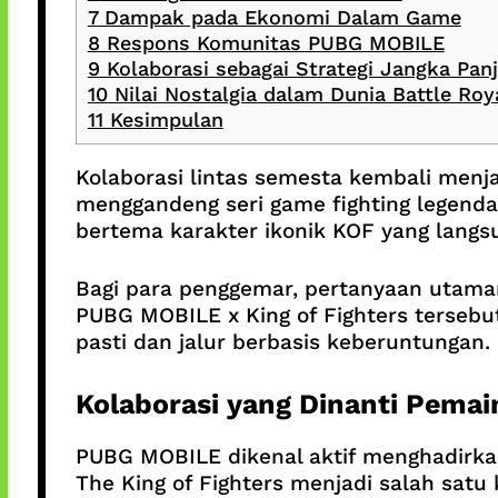
7
Dampak pada Ekonomi Dalam Game
8
Respons Komunitas PUBG MOBILE
9
Kolaborasi sebagai Strategi Jangka Pan
10
Nilai Nostalgia dalam Dunia Battle Roy
11
Kesimpulan
Kolaborasi lintas semesta kembali menja
menggandeng seri game fighting legenda
bertema karakter ikonik KOF yang langs
Bagi para penggemar, pertanyaan utaman
PUBG MOBILE x King of Fighters tersebu
pasti dan jalur berbasis keberuntungan.
Kolaborasi yang Dinanti Pemai
PUBG MOBILE dikenal aktif menghadirkan
The King of Fighters menjadi salah satu 