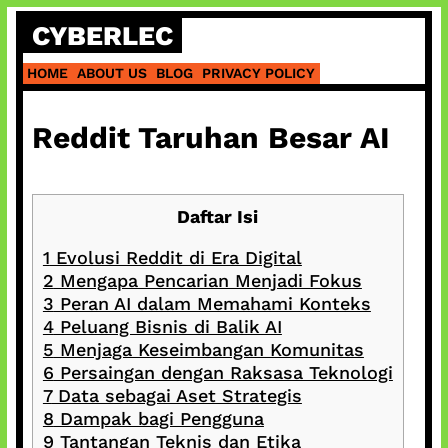
Skip
CYBERLEC
to
content
HOME
ABOUT US
BLOG
PRIVACY POLICY
Reddit Taruhan Besar AI
Daftar Isi
1
Evolusi Reddit di Era Digital
2
Mengapa Pencarian Menjadi Fokus
3
Peran AI dalam Memahami Konteks
4
Peluang Bisnis di Balik AI
5
Menjaga Keseimbangan Komunitas
6
Persaingan dengan Raksasa Teknologi
7
Data sebagai Aset Strategis
8
Dampak bagi Pengguna
9
Tantangan Teknis dan Etika